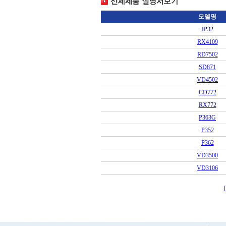
모델명
IP32
RX4109
RD7502
SD871
VD4502
CD772
RX772
P363G
P352
P362
VD3500
VD3106